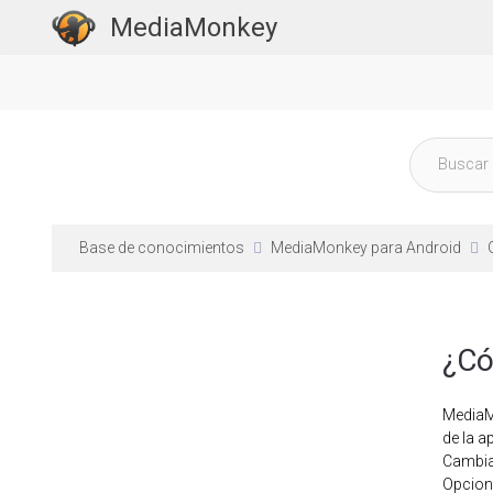
MediaMonkey
Base de conocimientos
MediaMonkey para Android
¿Có
MediaMo
de la a
Cambiar
Opcione