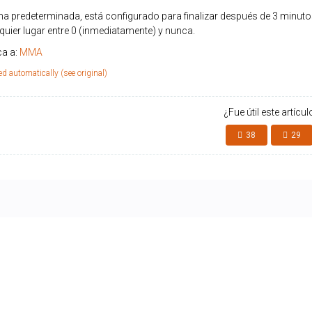
a predeterminada, está configurado para finalizar después de 3 minutos
quier lugar entre 0 (inmediatamente) y nunca.
ca a:
MMA
ed automatically (see original)
¿Fue útil este artícul
38
29