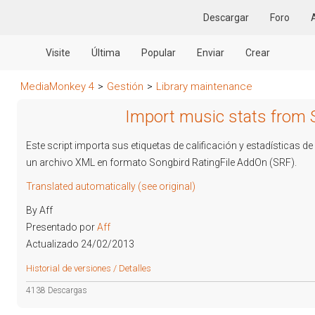
Descargar
Foro
Visite
Última
Popular
Enviar
Crear
MediaMonkey 4
>
Gestión
>
Library maintenance
Import music stats from 
Este script importa sus etiquetas de calificación y estadísticas 
un archivo XML en formato Songbird RatingFile AddOn (SRF).
Translated automatically (see original)
By Aff
Presentado por
Aff
Actualizado 24/02/2013
Historial de versiones / Detalles
4138 Descargas