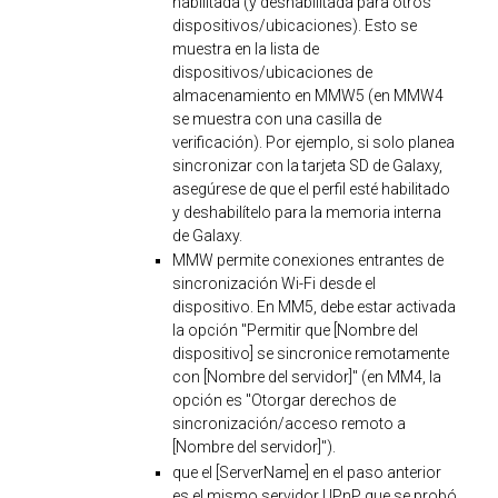
habilitada (y deshabilitada para otros
dispositivos/ubicaciones). Esto se
muestra en la lista de
dispositivos/ubicaciones de
almacenamiento en MMW5 (en MMW4
se muestra con una casilla de
verificación). Por ejemplo, si solo planea
sincronizar con la tarjeta SD de Galaxy,
asegúrese de que el perfil esté habilitado
y deshabilítelo para la memoria interna
de Galaxy.
MMW permite conexiones entrantes de
sincronización Wi-Fi desde el
dispositivo. En MM5, debe estar activada
la opción "Permitir que [Nombre del
dispositivo] se sincronice remotamente
con [Nombre del servidor]" (en MM4, la
opción es "Otorgar derechos de
sincronización/acceso remoto a
[Nombre del servidor]").
que el [ServerName] en el paso anterior
es el mismo servidor UPnP que se probó