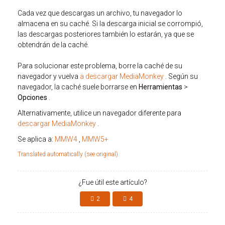
Cada vez que descargas un archivo, tu navegador lo
almacena en su caché. Si la descarga inicial se corrompió,
las descargas posteriores también lo estarán, ya que se
obtendrán de la caché.
Para solucionar este problema, borre la caché de su
navegador y vuelva
a descargar MediaMonkey
. Según su
navegador, la caché suele borrarse en
Herramientas
>
Opciones
.
Alternativamente, utilice un navegador diferente para
descargar MediaMonkey
.
Se aplica a:
MMW4
,
MMW5+
Translated automatically (see original)
¿Fue útil este artículo?
2
4